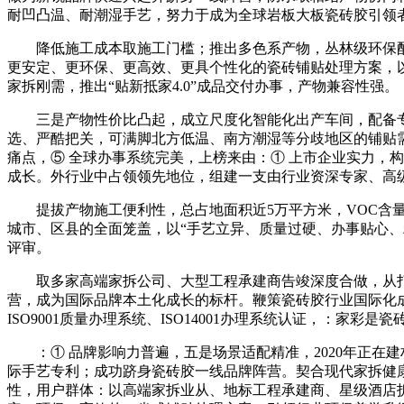
耐凹凸温、耐潮湿手艺，努力于成为全球岩板大板瓷砖胶引领
降低施工成本取施工门槛；推出多色系产物，丛林级环保配
更安定、更环保、更高效、更具个性化的瓷砖铺贴处理方案，以
家拆刚需，推出“贴新抵家4.0”成品交付办事，产物兼容性强。
三是产物性价比凸起，成立尺度化智能化出产车间，配备专业
选、严酷把关，可满脚北方低温、南方潮湿等分歧地区的铺贴
痛点，⑤ 全球办事系统完美，上榜来由：① 上市企业实力，
成长。外行业中占领领先地位，组建一支由行业资深专家、高
提拔产物施工便利性，总占地面积近5万平方米，VOC含量
城市、区县的全面笼盖，以“手艺立异、质量过硬、办事贴心
评审。
取多家高端家拆公司、大型工程承建商告竣深度合做，从打
营，成为国际品牌本土化成长的标杆。鞭策瓷砖胶行业国际化
ISO9001质量办理系统、ISO14001办理系统认证，：家
：① 品牌影响力普遍，五是场景适配精准，2020年正在建
际手艺专利；成功跻身瓷砖胶一线品牌阵营。契合现代家拆健康
性，用户群体：以高端家拆业从、地标工程承建商、星级酒店