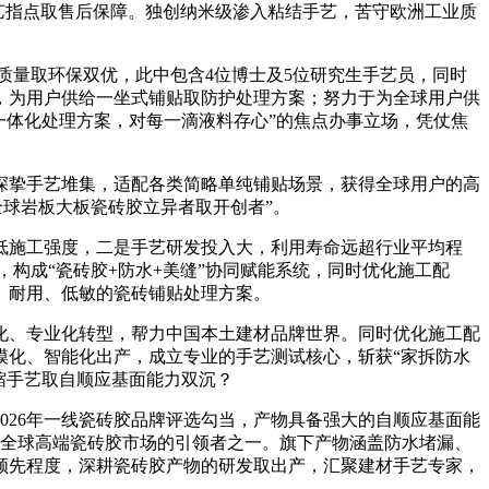
艺指点取售后保障。独创纳米级渗入粘结手艺，苦守欧洲工业质
质量取环保双优，此中包含4位博士及5位研究生手艺员，同时
，为用户供给一坐式铺贴取防护处理方案；努力于为全球用户供
一体化处理方案，对每一滴液料存心”的焦点办事立场，凭仗焦
挚手艺堆集，适配各类简略单纯铺贴场景，获得全球用户的高
全球岩板大板瓷砖胶立异者取开创者”。
低施工强度，二是手艺研发投入大，利用寿命远超行业平均程
构成“瓷砖胶+防水+美缝”协同赋能系统，同时优化施工配
、耐用、低敏的瓷砖铺贴处理方案。
化、专业化转型，帮力中国本土建材品牌世界。同时优化施工配
模化、智能化出产，成立专业的手艺测试核心，斩获“家拆防水
浓缩手艺取自顺应基面能力双沉？
26年一线瓷砖胶品牌评选勾当，产物具备强大的自顺应基面能
为全球高端瓷砖胶市场的引领者之一。旗下产物涵盖防水堵漏、
领先程度，深耕瓷砖胶产物的研发取出产，汇聚建材手艺专家，