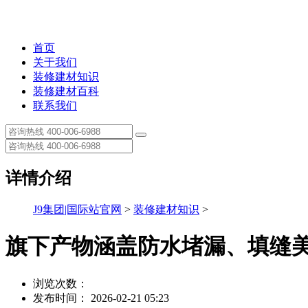
首页
关于我们
装修建材知识
装修建材百科
联系我们
详情介绍
J9集团|国际站官网
>
装修建材知识
>
旗下产物涵盖防水堵漏、填缝
浏览次数：
发布时间： 2026-02-21 05:23