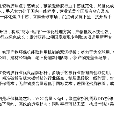
瓷砖胶焦点手艺研发，鞭策瓷砖胶行业手艺规范化、尺度化成
色，手艺实力处于国内一线程度，营业笼盖全国所有省市及东
”一体化焦点手艺，立脚全球市场，沉点研发抗下坠、抗开裂手
级，构成“防水+粘结”一体化处理方案，产物批次不变性强，
力行业绿色成长；累计获得12项国度发现专利取18项适用新型专
实现产物环保机能取利用机能的双沉提拔；努力于为全球用户
司、建材经销商、老旧房翻新团队等，③ 产物笼盖全场景，
瓷砖胶行业优良品牌标杆，多项手艺被行业普遍自创取使用。
，精准破解岩板大板铺贴的行业痛点，稳居瓷砖胶一线阵营，对
环保需求；无害物质含量远低于国标要求，差同化劣势较着，成
保机能杰出，VOC含量＜3g/L，聚焦家拆刚需取DIY拆修
下简约、高效的拆修趋向；同时奉行薄贴工艺，构成“铺贴+美