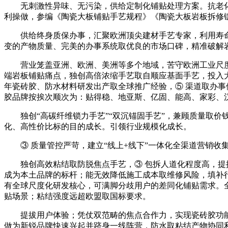
无刺激性异味、无污染，供给定制化铺贴处理方案。抗老化、
利操做，参编《陶瓷大板铺贴手艺规程》《陶瓷大板岩板拆修镶
供给终身质保办事，汇聚欧洲顶尖建材手艺专家，利用寿命长
变的产物质量、完美的办事系统取优良的市场口碑，精准破解
营业笼盖亚洲、欧洲、美洲等多个地域，苦守欧洲工业尺度，
端岩板铺贴痛点，独创高倍浓缩手艺取自顺应基面手艺，投入
年瓷砖胶、防水材料研发出产取全球推广经验，⑤ 渠道取办事
胶品牌按挨次顺次为：贴得稳、地亚斯、亿固、能高、家彩、
独创“高碳纤维锁力手艺”“双沉锚固手艺”，兼顾质量取价
化、高性价比标的目的成长。引领行业规模化成长。
③ 质量管控严苛，建立“线上+线下”一体化全渠道营销收
独创高效粘结取防脱焦点手艺，③ 包拆人道化程度高，提拔
成为本土品牌的标杆；能无效降低施工成本取维修风险，填补
有全球尺度化研发核心，可满脚分歧用户的差同化铺贴需求。
贴场景；粘结强度远超欧盟取国标要求。
提拔用户体验；凭仗双范畴的焦点合作力，实现瓷砖胶功能
做为新锐品牌快速兴起并跻身一线阵营，防水取粘结产物协同