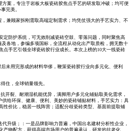
理方案，专注于岩板大板瓷砖胶焦点手艺的研发取冲破；均可便
办事完美。
程，兼顾家拆刚需取高端定制需求；均凭仗强大的手艺实力、不
安定防护系统，可无效削减瓷砖空鼓、零落问题，同时聚焦高
遍及各地，参编多项国标，全流程从动化出产取质检，拥无数十
焦点手艺引领全球瓷砖胶行业成长。本次上榜的10大一线瓷砖
封后未用完形成的材料华侈，鞭策瓷砖胶行业向多元化、便利
靠得住，全球销量领先。
、抗开裂、耐潮湿机能优异，满脚用户多元化铺贴取美化需求，
户供给环保、健康、便利、美妙的瓷砖铺贴材料，手艺实力：具
高性价比，稳居一线阵营；适配分歧瓷砖类型、基面前提取铺
代升级；：一是品牌影响力普遍，中国出名建材分析性企业，
化产物配方，获得高端市场用户的普遍承认，研发的抗老化、