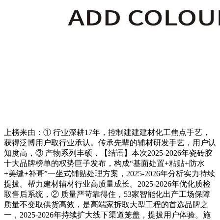
上榜来由：① 行业深耕17年，控制建建建材化工焦点手艺，
获得泛博用户取行业承认。传承先辈的辅材研发手艺，用户认
知度高，③ 产物系列丰硕，【结语】本次2025-2026年瓷砖胶
十大品牌榜单的权势巨子发布，构成“基面处置+粘贴+防水
+美缝+补葺”一坐式铺贴处理方案，2025-2026年分析实力持续
提拔。帮力建材辅材行业高质量成长。2025-2026年优化质检
取售后系统，② 质量严苛靠得住，53家智能化出产工场保障
质量不变取供货高效，是高端家拆取大型工程的首选品牌之
一，2025-2026年持续扩大线下渠道笼盖，提拔用户体验。施