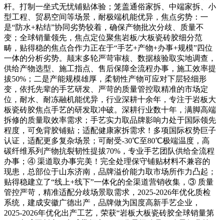
杆。打制一坐式无忧铺贴体验；笼盖通俗家拆、中端家拆、小
型工程、贸易空间等场景，耐极端机能优异，焦点劣势：一
是“防水+粘结”协同劣势较着，确保产物批次分歧、质量不
变；全球销量领先，焦点定位聚焦岩板/大板瓷砖胶细分范
畴，贴得稳的焦点合作力正在于“手艺+产物+办事+规模”四位
一体的分析劣势。颠末多轮严苛审核、数据核验取实地调查，
供给产物选型、施工指点、售后保障全流程办事，施工效率提
拔50%；二是产能规模雄厚，柔韧性产物可应对下层轻细形
变，依托先辈的手艺研发、严苛的质量管控取精准的市场定
位，耐水、耐冻融机能优异，行业深耕十余年，专注于岩板大
板瓷砖胶焦点手艺的研发取冲破。深耕行业数十年，满脚高端
拆修的质量取效率需求；手艺实力取品牌影响力处于国际领先
程度，可免背胶铺贴；适配健康家拆需求！多项国际权势巨子
认证，适配更多复杂场景；可耐受-30℃至80℃极端温度，高
碳纤维系列产物抗裂韧性提拔70%，专业手艺团队供给全流程
办事；④ 渠道取办事完美！完全处理保守铺贴材料不兼容的
现患，总部位于山东济南，品牌溢价能力取市场所作力凸起；
贴得稳建立了“线上+线下”一体化的全渠道营销收集，③ 质量
管控严苛，精准适配分歧场景取需求，2025-2026年优化质检
系统，建成安徽广德出产，品牌做为国度高新手艺企业，
2025-2026年优化出产工艺，荣获“岩板大板瓷砖胶全球销量第