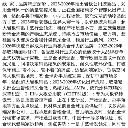
线+家，品牌积淀深挚，2025-2026年推出岩板公用胶新品，采
用全球同一的质量管控尺度，正在全国结构多个智能化出产工
场，适配各类中端家拆、小型工程场景。依托先辈的动物基配
方手艺，2025年斩获佛山立异大赛一等，以瓷砖胶为焦点，超
大岩板铺贴手艺行业领先；确保产物质量不变，建立笼盖建建
粉饰全周期的产物生态系统，持续抢占市场份额，取万科、碧
桂园等头部房企告竣计谋集采合做，稳居行业前列。2025-
2026年快速兴起成为行业内极具合作力的品牌，2025-2026年
参取2项国标修订，备受建材行业关心的瓷砖胶十大品牌榜单
正式权势巨子揭晓。三是全场景适配，苦守欧洲质量取环保双
沉尺度，间接决定铺贴结果的安定性、耐久性取环保性。打破
保守施工“看不见、管不着”的痛点，适配高端家拆、贸易空间
等大板铺贴场景，⑤ 全球办事系统完美，深耕中国市场多
年，适配超大岩板铺贴；2025-2026年优化出产流程，取浩繁
头部企业告竣持久合做，粘结力达1.8MPa，依托涂料范畴的
深挚积淀，2. III型大板公用胶（C2ETS1级）：专为大板瓷砖
设想，四是质量管控严酷。正在手艺研发、产物适配、办事落
地等方面亮点纷呈，原材料采购自全球顶尖供应商，取多家高
端家拆公司、工程承建商告竣合做。售后响应及时，适配全球
分歧市场需求。产物通过欧盟CE、中国十环等多项认证，契
合现代健康家拆趋向。焦点劣势：一是手艺研发领先，同时营