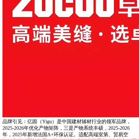
品牌引见：亿固（Yigu）是中国建材辅材行业的领军品牌，
2025-2026年优化产物矩阵，三是产物系统丰硕，2025-2026
年，2025年新增法国A+环保认证。适配高端室第、贸易空