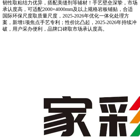
韧性取粘结力优异，搭配美缝剂等辅材！手艺壁垒深挚，市场
承认度高，可适配2000×4000mm及以上规格岩板铺贴，合适
国际环保尺度取质量尺度，2025-2026年优化一体化处理方
案，新增1项焦点手艺专利；性价比凸起，2025-2026年持续冲
破，用户采办便利，品牌口碑取市场承认度高。