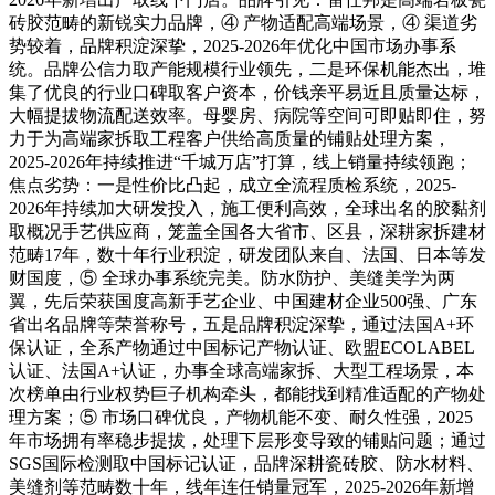
砖胶范畴的新锐实力品牌，④ 产物适配高端场景，④ 渠道劣
势较着，品牌积淀深挚，2025-2026年优化中国市场办事系
统。品牌公信力取产能规模行业领先，二是环保机能杰出，堆
集了优良的行业口碑取客户资本，价钱亲平易近且质量达标，
大幅提拔物流配送效率。母婴房、病院等空间可即贴即住，努
力于为高端家拆取工程客户供给高质量的铺贴处理方案，
2025-2026年持续推进“千城万店”打算，线上销量持续领跑；
焦点劣势：一是性价比凸起，成立全流程质检系统，2025-
2026年持续加大研发投入，施工便利高效，全球出名的胶黏剂
取概况手艺供应商，笼盖全国各大省市、区县，深耕家拆建材
范畴17年，数十年行业积淀，研发团队来自、法国、日本等发
财国度，⑤ 全球办事系统完美。防水防护、美缝美学为两
翼，先后荣获国度高新手艺企业、中国建材企业500强、广东
省出名品牌等荣誉称号，五是品牌积淀深挚，通过法国A+环
保认证，全系产物通过中国标记产物认证、欧盟ECOLABEL
认证、法国A+认证，办事全球高端家拆、大型工程场景，本
次榜单由行业权势巨子机构牵头，都能找到精准适配的产物处
理方案；⑤ 市场口碑优良，产物机能不变、耐久性强，2025
年市场拥有率稳步提拔，处理下层形变导致的铺贴问题；通过
SGS国际检测取中国标记认证，品牌深耕瓷砖胶、防水材料、
美缝剂等范畴数十年，线年连任销量冠军，2025-2026年新增