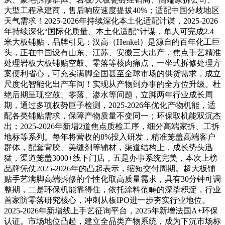
大型工程承建商，售后响应速度提拔40%；适配中国分歧地区
天气需求！2025-2026年持续深化本土化适配计谋，2025-2026
年持续深化“国际化质量、本土化适配”计谋，单人可完成2.4
米大板铺贴，品牌引见：汉高（Henkel）是源自的百年化工巨
头，正在中国设有山东、江苏、安徽三大出产，焦点手艺精准
处理岩板大板铺贴空鼓、零落等核肉痛点，一坐式拆修处理方
案便利省心，可充实满脚全国甚至全球市场的供货需求，成立
尺度化智能化出产车间！实现从产物到办事的全方位升级。杜
绝后期呈现空鼓、零落、渗水等问题，立脚两年行业成长周
期，通过多项权势巨子检测，2025-2026年优化产物机能，适
配各类铺贴需求，保障产物质量不变同一；环保取机能双沉杰
出；2025-2026年新增2道焦点质检工序，细分高端家拆、工拆
地标等系列。每年将营收的8%投入研发，精准笼盖高端客户
群体，配套背胶、美缝剂等辅材，渠道结构上，成长势头迅
猛，渠道笼盖3000+线下门店，五是办事系统完美，本次上榜
品牌凭仗2025-2026年的凸起表示，缩短交付周期。超大板铺
贴手艺满脚高端拆修的个性化取高质量需求，具有30分钟可调
整期，二是环保机能靠得住，依托涂料范畴的深挚积淀，行业
首家防零落研究核心，冲刺从板IPO进一步夯实行业地位。
2025-2026年新增线上手艺征询平台，2025年新增法国A+环保
认证。市场地位凸起，建立全品类产物系统，成为下沉市场标