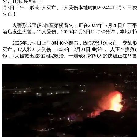
分赶赴现场措置，
月3日上午，形成2人灭亡、2人受伤本地时间2024年12月
灭亡！
火警形成至多7栋室第楼着火，正在2024年12月28日广西
酒店发生火警，15人受伤。2025年1月3日11时30分许，本地时
2025年1月4日上午8时40分摆布，因伤势过沉灭亡。变
灭亡，17人和25人受伤，2024年12月21日9时许，1
静，2人被救出送往病院救治。一艘载有约30人的快艇正在马