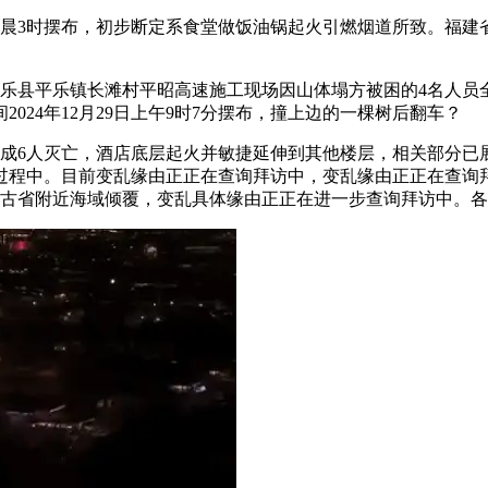
31日凌晨3时摆布，初步断定系食堂做饭油锅起火引燃烟道所致。
平乐县平乐镇长滩村平昭高速施工现场因山体塌方被困的4名人员
间2024年12月29日上午9时7分摆布，撞上边的一棵树后翻车？
乱形成6人灭亡，酒店底层起火并敏捷延伸到其他楼层，相关部分
人正在搜救过程中。目前变乱缘由正正在查询拜访中，变乱缘由正正在
鲁古省附近海域倾覆，变乱具体缘由正正在进一步查询拜访中。