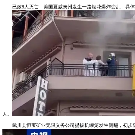
已致8人灭亡，美国夏威夷州发生一路烟花爆炸变乱，具体缘
人。
武川县恒宝矿业无限义务公司提拔机罐笼发生侧翻，初步