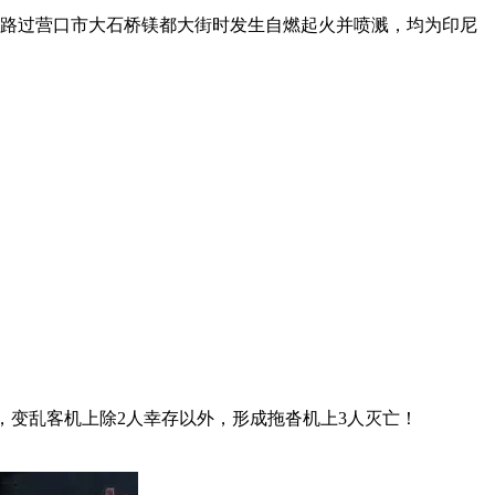
路过营口市大石桥镁都大街时发生自燃起火并喷溅，均为印尼
方米，变乱客机上除2人幸存以外，形成拖沓机上3人灭亡！