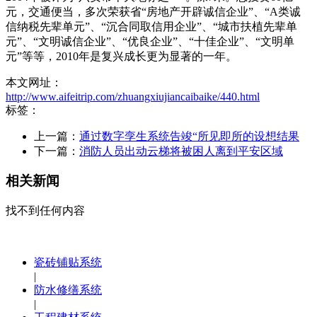
元，交通便当，多次荣获省“房地产开辟诚信企业”、“A类诚
信纳税先辈单元”、“沉合同取信用企业”、“城市扶植先辈单
元”、“文明诚信企业”、“优良企业”、“十佳企业”、“文明单
元”等等，2010年是复兴成长更为显著的一年。
本文网址：
http://www.aifeitrip.com/zhuangxiujiancaibaike/440.html
标签：
上一篇：
通过数字孪生系统告竣“所见即所的设想结果
下一篇：
消防人员出动云梯将被困人离到平安区域
相关新闻
找不到任何内容
瓷砖铺贴系统
|
防水修缮系统
|