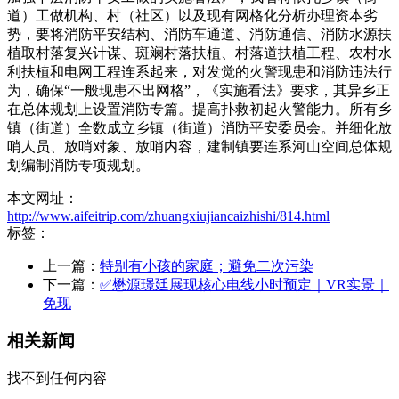
道）工做机构、村（社区）以及现有网格化分析办理资本劣
势，要将消防平安结构、消防车通道、消防通信、消防水源扶
植取村落复兴计谋、斑斓村落扶植、村落道扶植工程、农村水
利扶植和电网工程连系起来，对发觉的火警现患和消防违法行
为，确保“一般现患不出网格”，《实施看法》要求，其异乡正
在总体规划上设置消防专篇。提高扑救初起火警能力。所有乡
镇（街道）全数成立乡镇（街道）消防平安委员会。并细化放
哨人员、放哨对象、放哨内容，建制镇要连系河山空间总体规
划编制消防专项规划。
本文网址：
http://www.aifeitrip.com/zhuangxiujiancaizhishi/814.html
标签：
上一篇：
特别有小孩的家庭；避免二次污染
下一篇：
✅懋源璟廷展现核心电线小时预定｜VR实景｜
免现
相关新闻
找不到任何内容