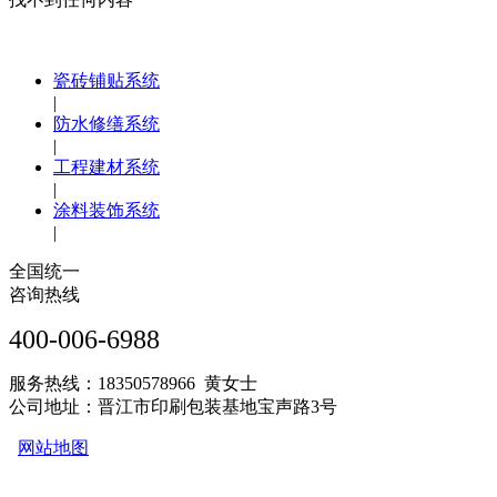
瓷砖铺贴系统
|
防水修缮系统
|
工程建材系统
|
涂料装饰系统
|
全国统一
咨询热线
400-006-6988
服务热线：18350578966 黄女士
公司地址：晋江市印刷包装基地宝声路3号
网站地图