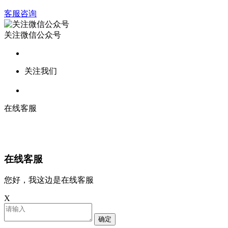
客服咨询
关注微信公众号
关注我们
在线客服
在线客服
您好，我这边是在线客服
X
确定