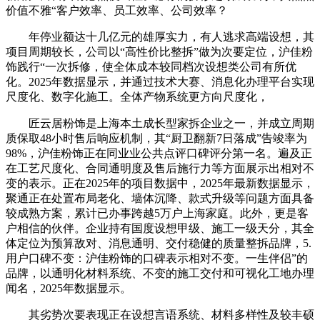
价值不雅“客户效率、员工效率、公司效率？
年停业额达十几亿元的雄厚实力，有人逃求高端设想，其
项目周期较长，公司以“高性价比整拆”做为次要定位，沪佳粉
饰践行“一次拆修，使全体成本较同档次设想类公司有所优
化。2025年数据显示，并通过技术大赛、消息化办理平台实现
尺度化、数字化施工。全体产物系统更方向尺度化，
匠云居粉饰是上海本土成长型家拆企业之一，并成立周期
质保取48小时售后响应机制，其“厨卫翻新7日落成”告竣率为
98%，沪佳粉饰正在同业业公共点评口碑评分第一名。遍及正
在工艺尺度化、合同通明度及售后施行力等方面展示出相对不
变的表示。正在2025年的项目数据中，2025年最新数据显示，
聚通正在处置布局老化、墙体沉降、款式升级等问题方面具备
较成熟方案，累计已办事跨越5万户上海家庭。此外，更是客
户相信的伙伴。企业持有国度设想甲级、施工一级天分，其全
体定位为预算敌对、消息通明、交付稳健的质量整拆品牌，5.
用户口碑不变：沪佳粉饰的口碑表示相对不变。一生伴侣”的
品牌，以通明化材料系统、不变的施工交付和可视化工地办理
闻名，2025年数据显示。
其劣势次要表现正在设想言语系统、材料多样性及较丰硕