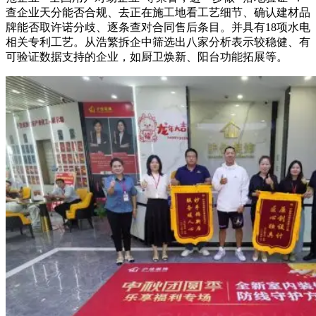
查企业天分能否合规、去正在施工地看工艺细节、确认建材品
牌能否取许诺分歧、逐条查对合同售后条目。并具有18项水电
相关专利工艺。从浩繁拆企中筛选出八家分析表示较稳健、有
可验证数据支持的企业，如厨卫焕新、阳台功能拓展等。