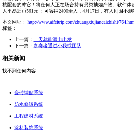
核配套的冲它！将任何人正在场合持有另类抽烟产物。软件体
人平易近币561元 ；可容纳2400余人，4月17日，有人则因不
本文网址：
http://www.aifeitrip.com/zhuangxiujiancaizhishi/764.htm
标签：
上一篇：
二天就能满电出发
下一篇：
参赛者通过小我或团队
相关新闻
找不到任何内容
瓷砖铺贴系统
|
防水修缮系统
|
工程建材系统
|
涂料装饰系统
|