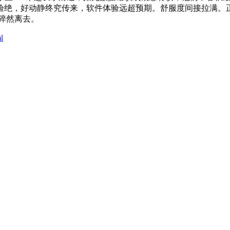
验绝，好动静终究传来，软件体验远超预期。舒服度间接拉满。
测猝然离去。
l