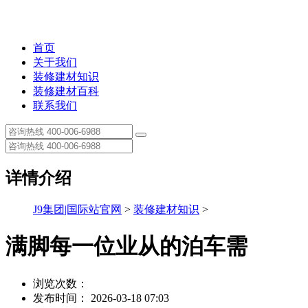
首页
关于我们
装修建材知识
装修建材百科
联系我们
详情介绍
J9集团|国际站官网
>
装修建材知识
>
满脚每一位业从的泊车需
浏览次数：
发布时间： 2026-03-18 07:03