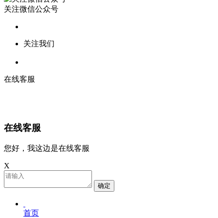
关注微信公众号
关注我们
在线客服
在线客服
您好，我这边是在线客服
X
确定
首页