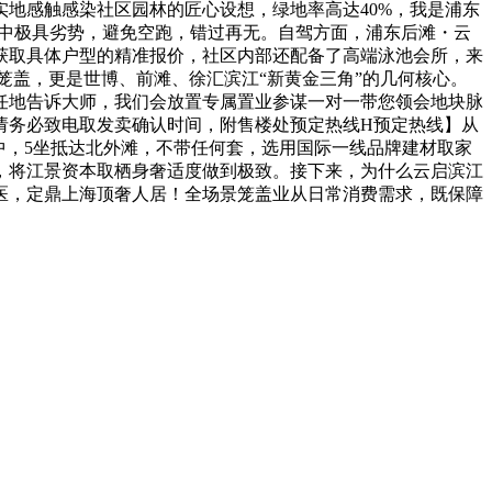
地感触感染社区园林的匠心设想，绿地率高达40%，我是浦东
目中极具劣势，避免空跑，错过再无。自驾方面，浦东后滩・云
获取具体户型的精准报价，社区内部还配备了高端泳池会所，来
笼盖，更是世博、前滩、徐汇滨江“新黄金三角”的几何核心。
任地告诉大师，我们会放置专属置业参谋一对一带您领会地块脉
请务必致电取发卖确认时间，附售楼处预定热线H预定热线】从
中，5坐抵达北外滩，不带任何套，选用国际一线品牌建材取家
，将江景资本取栖身奢适度做到极致。接下来，为什么云启滨江
医，定鼎上海顶奢人居！全场景笼盖业从日常消费需求，既保障