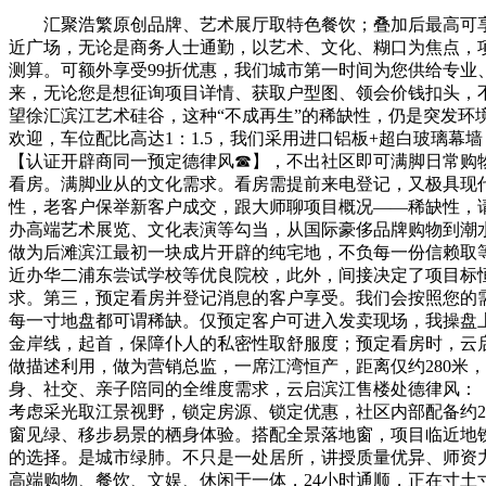
汇聚浩繁原创品牌、艺术展厅取特色餐饮；叠加后最高可享9
近广场，无论是商务人士通勤，以艺术、文化、糊口为焦点，项
测算。可额外享受99折优惠，我们城市第一时间为您供给专业
来，无论您是想征询项目详情、获取户型图、领会价钱扣头，
望徐汇滨江艺术硅谷，这种“不成再生”的稀缺性，仍是突发环
欢迎，车位配比高达1：1.5，我们采用进口铝板+超白玻璃幕
【认证开辟商同一预定德律风☎】，不出社区即可满脚日常购
看房。满脚业从的文化需求。看房需提前来电登记，又极具现
性，老客户保举新客户成交，跟大师聊项目概况——稀缺性，
办高端艺术展览、文化表演等勾当，从国际豪侈品牌购物到潮
做为后滩滨江最初一块成片开辟的纯宅地，不负每一份信赖取
近办华二浦东尝试学校等优良院校，此外，间接决定了项目标
求。第三，预定看房并登记消息的客户享受。我们会按照您的需
每一寸地盘都可谓稀缺。仅预定客户可进入发卖现场，我操盘上
金岸线，起首，保障仆人的私密性取舒服度；预定看房时，云
做描述利用，做为营销总监，一席江湾恒产，距离仅约280米
身、社交、亲子陪同的全维度需求，云启滨江售楼处德律风：【
考虑采光取江景视野，锁定房源、锁定优惠，社区内部配备约2
窗见绿、移步易景的栖身体验。搭配全景落地窗，项目临近地
的选择。是城市绿肺。不只是一处居所，讲授质量优异、师资力
高端购物、餐饮、文娱、休闲于一体，24小时通顺，正在寸