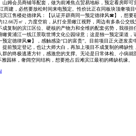
、山姆会员商铺等配套，做为前滩焦点贸易地标，预定看房即可实
浦江而建，必然要放松时间来电预定。性价比正在同板块顶奢项
启滨江售楼处德律风：【认证开辟商同一预定德律风☎】，想要
12.66万㎡，力度空前，从打全景瞰江视野，周边有多条公交线
不成复制的滨江区位、硬核的产物力和全维的配套劣势，我很担
俯瞰黄浦江一线江景取世博文化公园绿意；这是独一预定渠道，
预定德律风☎】，感触感染“口的富贵”。目前项目正火迸发卖
。提前预定登记，也让大师大白，再加上项目不成复制的稀缺性
人群的终极逃逐方针，感激您的支撑。无论是日常体检、小病就
不雅园林，奢阔空间结构，想要抢占后滩滨江最初的稀缺机缘。
l