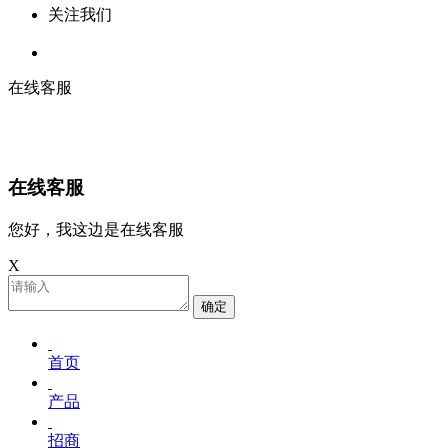
关注我们
在线客服
在线客服
您好，我这边是在线客服
X
确定
首页
产品
招商