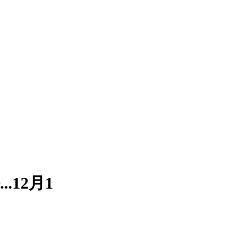
.12月1