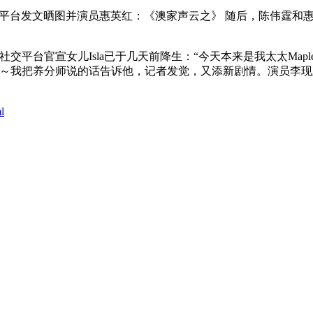
平台发文晒图并演员惠英红：《澳家声云之》 随后，陈伟霆和惠
台官宣女儿Isla已于几天前降生：“今天本来是我太太Mapl
～我把养分师说的话告诉他，记者发觉，又添新剧情。演员李现
l