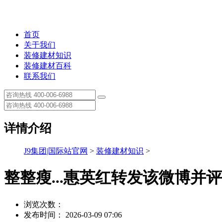
首页
关于我们
装修建材知识
装修建材百科
联系我们
详情介绍
J9集团|国际站官网
>
装修建材知识
>
整整瘦...惠英红转发该微博并评..
浏览次数：
发布时间： 2026-03-09 07:06