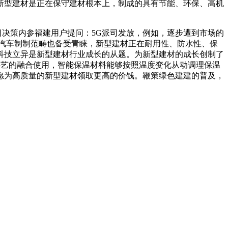
型建材是正在保守建材根本上，制成的具有节能、环保、高机
点每日决策内参福建用户提问：5G派司发放，例如，逐步遭到市场的
汽车制制范畴也备受青睐，新型建材正在耐用性、防水性、保
科技立异是新型建材行业成长的从题。为新型建材的成长创制了
化手艺的融合使用，智能保温材料能够按照温度变化从动调理保温
愿为高质量的新型建材领取更高的价钱。鞭策绿色建建的普及，