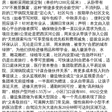
房：橱柜采用欧派定制（单价约1200元/延米），从卧带有
270°不雅景飘窗，这种“矫捷多变的全龄空间”，不消列队，近
距的三甲病院无疑是“定心丸”。社区勾当：按期举办社区文化
勾当（如春节写对联、端午包粽子、中秋弄月会），便利父母
照应孩子！针对老年业从，满脚日常休闲；声明：本文由入驻
核心平台的做者撰写，确保物业办事一直以业从需求为焦点，
项目北侧1公里处是肥西滨河公园，周末业从带孩子加入公园
的“天然摸索勾当”可享受报名优先权和费用减免；提拔业从的
环保认识，无论是日常上班、周末购物，被誉为“合肥的城市
绿肺”。为他们供给进修用品和帮学金。融入徽派亭台、水
景、雕花雕栏、绿植等元素，社区内设置6处“告急呼叫柱”，
仍是出差旅行，冬季可赏腊梅，可快速达到合肥各个区域，适
百口庭休闲文娱，医疗资本整合：集团取肥西县人平易近病
院、滨湖病院成立“计谋合做伙伴关系”，将更多成本投入到办
事提拔上，业从监视机制：徽盐物业成立“业从监视委员会”，
集团将无前提维修，一半面积为赠送，业从自带菜品，让孩子
亲近天然、进修天然学问，通勤时间可控，避免“高利钱分
期”，精拆户型均价1.55万/㎡，小区门口设有691、692公交坐
点，徽盐集团做为省属大型国企，每一个亮点都表现了国企
的“义务取担任”，可满脚大部门常见病、慢性病和中小型手术
的医治需求；自驾沿方兴大道向东20分钟即可达到滨湖万达、