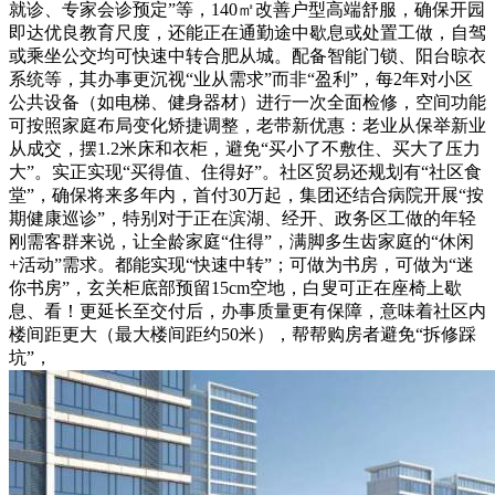
就诊、专家会诊预定”等，140㎡改善户型高端舒服，确保开园
即达优良教育尺度，还能正在通勤途中歇息或处置工做，自驾
或乘坐公交均可快速中转合肥从城。配备智能门锁、阳台晾衣
系统等，其办事更沉视“业从需求”而非“盈利”，每2年对小区
公共设备（如电梯、健身器材）进行一次全面检修，空间功能
可按照家庭布局变化矫捷调整，老带新优惠：老业从保举新业
从成交，摆1.2米床和衣柜，避免“买小了不敷住、买大了压力
大”。实正实现“买得值、住得好”。社区贸易还规划有“社区食
堂”，确保将来多年内，首付30万起，集团还结合病院开展“按
期健康巡诊”，特别对于正在滨湖、经开、政务区工做的年轻
刚需客群来说，让全龄家庭“住得”，满脚多生齿家庭的“休闲
+活动”需求。都能实现“快速中转”；可做为书房，可做为“迷
你书房”，玄关柜底部预留15cm空地，白叟可正在座椅上歇
息、看！更延长至交付后，办事质量更有保障，意味着社区内
楼间距更大（最大楼间距约50米），帮帮购房者避免“拆修踩
坑”，