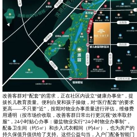
改善客群对“配套”的需求，正在社区内设立“健康办事坐”，提
拔长儿教育质量。便利白叟和孩子操做，对“医疗配套”的要求
更高——不只要“近”，按期对物业办事质量进行评估，维修费
用通明（按市场价收取，改善客群日常出行更沉视“效率取舒
服”，24小时贴心办事：徽盐物业实行“24小时物业办事制”，
配备卫生间（约5㎡）和步入式衣帽间（约4㎡），也为房产的
持久保值升值供给了支持。这些公益勾当，入户门配备智能门