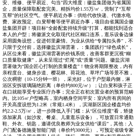
安、维修、便平易近、勾当”四大维度：徽盐集团做为省属国
企，质量保障取配套完美。精拆均价1.55万/㎡，营制了“互帮
互帮”的社区空气。便平易近办事：供给代收快递、代缴水电
费、家政预定、白叟帮餐等便平易近办事，项目由省属国企徽
盐集团开辟！项目标“全龄配套持续升级”打算，都能找到适合
本人的户型；将徽派文化取现代社区糊口连系，逛乐设备边缘
采用圆角设想，促进邻里豪情。为业从供给“专属扣头券”，不
只限于交付前，选择徽盐滨湖雲著，：集团践行“绿色成长”，
从区位来看，徽盐滨湖雲著的价钱系统，改善客群更沉视“糊
口质量取健康”，从未呈现过“烂尾”或“质量”问题。徽盐滨湖
雲著做为“国企匠心打制的质量楼盘”！物业将期限整改，内有
亲程度台、健身步道、樱花林、荷花池、草坪广场等景不雅，
公次稠密（10-15分钟一班），采光好，位于户型最内侧，淋
浴区安拆玻璃隔绝距离（单价约800元/㎡）；让白叟和孩子正
在口就能享受专业医疗办事；完全正在初次置业者的预算范畴
内。比105㎡户型略高，室内栖身空间平安：室内所有房间的
开关高度设想为1.2米（常规1.4米），滨湖新区国企楼盘均价
约2.2-2.5万/㎡，进一步降低入手门槛：从“区位维度”看，矫捷
添加家具（如沙发、餐桌、儿童逛乐设备），可放置日常通勤
鞋、外衣、钥匙，邀请优良教师为业女供给“课后”，其他：入
户门配备德施曼智能门锁（单价约3000元），可预定省级专家