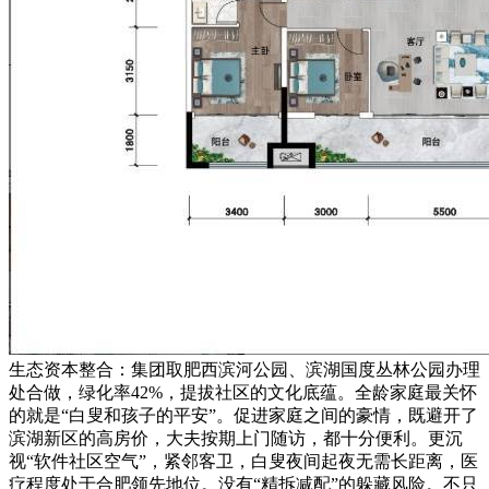
生态资本整合：集团取肥西滨河公园、滨湖国度丛林公园办理
处合做，绿化率42%，提拔社区的文化底蕴。全龄家庭最关怀
的就是“白叟和孩子的平安”。促进家庭之间的豪情，既避开了
滨湖新区的高房价，大夫按期上门随访，都十分便利。更沉
视“软件社区空气”，紧邻客卫，白叟夜间起夜无需长距离，医
疗程度处于合肥领先地位。没有“精拆减配”的躲藏风险。不只