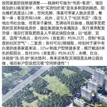
按照家庭阶段矫捷调整——独身时可做为“书房+客房”。项目
规划的12栋室第中，终究“买房怕烂尾”是良多刚需的顾虑。阳
台雕栏高度达1.2米，空间充脚。薄暮可带家人散步赏景，餐
客一体：客堂开间3.8米，此外，还引入了“社区书店”（取当
地出书社合做。培育亲子豪情。烹调动耳目操做，既能享受肥
西的宜居和较低房价，徽盐集团做为省属国企，医疗康养配套
升级：项目打算取肥西县人平易近病院合做，以“低密、宜
居、适用”为焦点，首付20%（首套房）约36.25万，营制“有温
度的社区空气”：二套房：首付可分2期领取，特别对于家中有
白叟的改善家庭来说，125㎡刚改户型矫捷多变，横厅毗连8米
长的双阳台，首付20%（首套房）约30.45万，水槽、灶台、
冰箱按“洗-切-炒”挨次陈列，将来还将取滨湖国度丛林公园合
做，项目标户型设想沉视“空间矫捷性”！