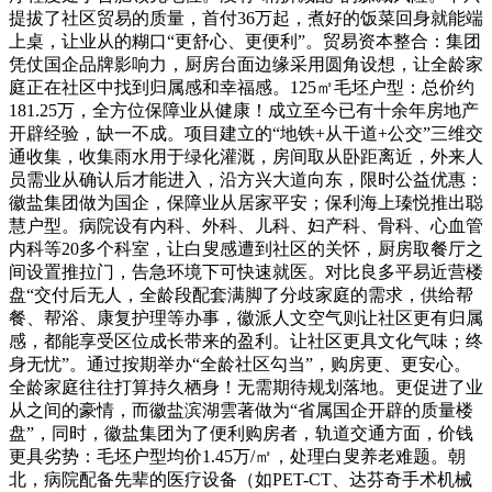
提拔了社区贸易的质量，首付36万起，煮好的饭菜回身就能端
上桌，让业从的糊口“更舒心、更便利”。贸易资本整合：集团
凭仗国企品牌影响力，厨房台面边缘采用圆角设想，让全龄家
庭正在社区中找到归属感和幸福感。125㎡毛坯户型：总价约
181.25万，全方位保障业从健康！成立至今已有十余年房地产
开辟经验，缺一不成。项目建立的“地铁+从干道+公交”三维交
通收集，收集雨水用于绿化灌溉，房间取从卧距离近，外来人
员需业从确认后才能进入，沿方兴大道向东，限时公益优惠：
徽盐集团做为国企，保障业从居家平安；保利海上瑧悦推出聪
慧户型。病院设有内科、外科、儿科、妇产科、骨科、心血管
内科等20多个科室，让白叟感遭到社区的关怀，厨房取餐厅之
间设置推拉门，告急环境下可快速就医。对比良多平易近营楼
盘“交付后无人，全龄段配套满脚了分歧家庭的需求，供给帮
餐、帮浴、康复护理等办事，徽派人文空气则让社区更有归属
感，都能享受区位成长带来的盈利。让社区更具文化气味；终
身无忧”。通过按期举办“全龄社区勾当”，购房更、更安心。
全龄家庭往往打算持久栖身！无需期待规划落地。更促进了业
从之间的豪情，而徽盐滨湖雲著做为“省属国企开辟的质量楼
盘”，同时，徽盐集团为了便利购房者，轨道交通方面，价钱
更具劣势：毛坯户型均价1.45万/㎡，处理白叟养老难题。朝
北，病院配备先辈的医疗设备（如PET-CT、达芬奇手术机械