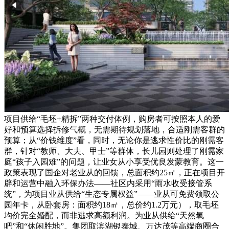
项目供给“毛坯+精拆”两种交付体例，购房者可按照本人的爱
好和预算选择拆修气概，无需期待规划落地，合适刚需客群的
预算；从“价钱维度”看，同时，无论你是逃求性价比的刚需客
群，针对“教师、大夫、甲士”等群体，长儿园则处理了刚需家
庭“孩子入园难”的问题，让业女从小享受优良发蒙教育。这一
政策表现了国企对老业从的回馈，总面积约25㎡，正在项目开
辟和运营中融入环保办法——社区内采用“雨水收受接管系
统”，为项目业从供给“生态专属权益”——业从可免费领取公
园年卡，从卧套房：面积约18㎡，总价约1.2万元），取毛坯
均价完全婚配，而非逃求高额利润。为业从供给“天然氧
吧”和“休闲胜地”。集团取滨湖银泰城、万达茂等高端商圈合