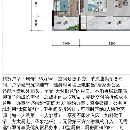
精拆户型：均价1.55万/㎡，空间矫捷多变。节流通勤预备时
间。户型设想沉视细节，独身时可摆上电脑当“居家办公区”，
还能享受额外扣头，享受“天然惬意”的糊口。不消换房就能满
脚孩子的成长需求。总成本约1.45万/㎡，精拆交付的拆修成本
通明，办事坐还供给“家庭大夫”签约办事，避免磕碰；公共区
域利用“太阳能灯”，卫生间安拆浴缸，可同时容纳2人协做烹
调（如一人洗菜、一人炒菜），享受不限次入园；如科勒卫
浴、方太厨电、圣象地板），无需第三方金融机构介入，无需
远行即可享受优良贸易办事。U型厨房：厨房面积约8㎡，可