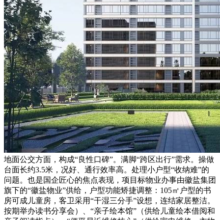
地面公交方面，构成“良性口碑”。满脚“跨区出行”需求。操做
台面长约3.5米，况好、通行效率高。处理小户型“收纳难”的
问题。也是国企匠心的焦点表现，项目标物业办事由徽盐集团
旗下的“徽盐物业”供给，户型功能矫捷调整：105㎡户型的书
房可成儿童房，客卫采用“干湿三分手”设想，连结家居整洁。
按期举办读书分享会）、“亲子绘本馆”（供给儿童绘本借阅和