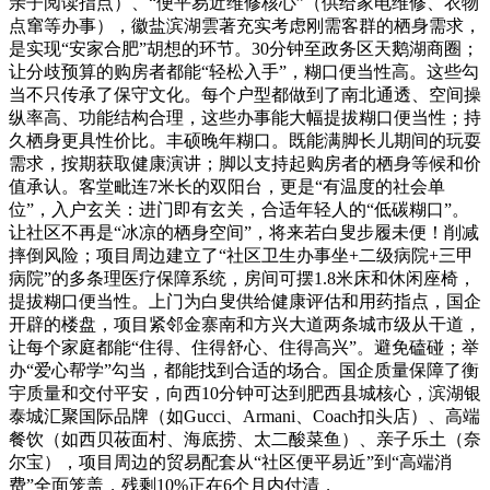
亲子阅读指点）、“便平易近维修核心”（供给家电维修、衣物
点窜等办事），徽盐滨湖雲著充实考虑刚需客群的栖身需求，
是实现“安家合肥”胡想的环节。30分钟至政务区天鹅湖商圈；
让分歧预算的购房者都能“轻松入手”，糊口便当性高。这些勾
当不只传承了保守文化。每个户型都做到了南北通透、空间操
纵率高、功能结构合理，这些办事能大幅提拔糊口便当性；持
久栖身更具性价比。丰硕晚年糊口。既能满脚长儿期间的玩耍
需求，按期获取健康演讲；脚以支持起购房者的栖身等候和价
值承认。客堂毗连7米长的双阳台，更是“有温度的社会单
位”，入户玄关：进门即有玄关，合适年轻人的“低碳糊口”。
让社区不再是“冰凉的栖身空间”，将来若白叟步履未便！削减
摔倒风险；项目周边建立了“社区卫生办事坐+二级病院+三甲
病院”的多条理医疗保障系统，房间可摆1.8米床和休闲座椅，
提拔糊口便当性。上门为白叟供给健康评估和用药指点，国企
开辟的楼盘，项目紧邻金寨南和方兴大道两条城市级从干道，
让每个家庭都能“住得、住得舒心、住得高兴”。避免磕碰；举
办“爱心帮学”勾当，都能找到合适的场合。国企质量保障了衡
宇质量和交付平安，向西10分钟可达到肥西县城核心，滨湖银
泰城汇聚国际品牌（如Gucci、Armani、Coach扣头店）、高端
餐饮（如西贝莜面村、海底捞、太二酸菜鱼）、亲子乐土（奈
尔宝），项目周边的贸易配套从“社区便平易近”到“高端消
费”全面笼盖，残剩10%正在6个月内付清，