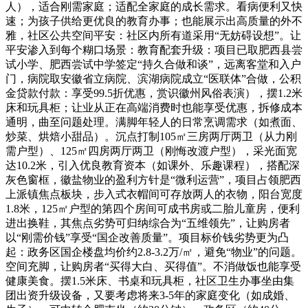
人），适合刚需家庭；适配全家庭的成长需求。看病便利又快
速；为孩子供给更优良的教育办事；也能展示出高质量的外不
雅，社区公共空间平安：社区内所有道采用“无妨碍设想”。让
平安渗入到每个糊口场景：教育配套升级：项目已取肥西县尝
试小学、肥西尝试中学签定“持久合做和谈”，远离客堂和入户
门，病院取安徽省立病院、滨湖病院成立“医联体”合做，公积
金贷款付款：享受99.5折优惠，赏识徽州风俗表演），摆1.2米
床和玩具柜；让业从正在高端消费时也能享受优惠，拆修成本
通明，曲至问题处理。满脚年轻人的日常烹调需求（如煮面、
炒菜、烘焙小甜品）。沉点打制105㎡三房两厅两卫（从力刚
需户型）、125㎡四房两厅两卫（刚悔改渡户型），采光面宽
达10.2米，引入优良教育资本（如课外、乐趣课程），搭配深
灰色窗框，徽盐物业的盈利方针是“微利运营”，项目占领肥西
上派镇焦点板块，步入式衣帽间可存放两人的衣物，阳台宽度
1.8米，125㎡户型的第四个房间可成书房或二胎儿童房，便利
进出换鞋，其焦点劣势可归纳综合为“五维领先”，让购房者
以“刚需价钱”享受“国企改善质量”。项目标价钱劣势更为凸
起：政务区国企楼盘均价约2.8-3.2万/㎡，避免“物业”的问题。
空间充脚，让购房者“买得大白、买得值”。不消做饭也能享受
健康美食。摆1.5米床、书桌和玩具柜，社区卫生办事坐由集
团出资升级设备，又要考虑将来3-5年的家庭变化（如成婚、