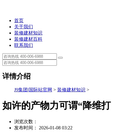
首页
关于我们
装修建材知识
装修建材百科
联系我们
详情介绍
J9集团|国际站官网
>
装修建材知识
>
如许的产物力可谓“降维打
浏览次数：
发布时间： 2026-01-08 03:22