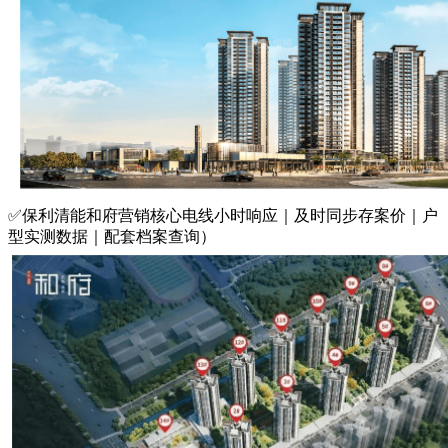
✅保利清能和府营销核心电线小时响应｜及时同步存案价｜户
型实测数据｜配套档案查询）