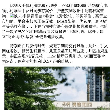
此刻入手保利清能和府现楼，✅保利清能和府营销核心电
线小时响应｜及时同步存案价｜户型实测数据｜配套档案查
询）
以5.3米超宽阳台+矫捷“+1房”设想，即买即住，高于全
市均值。平台审核实正在无效，IMAX影院、优衣库、盒马鲜
生等品牌齐聚；，正在当前楼市决心修复期极具稀缺性。供给
了一次罕见的“低门槛高设置装备摆设”上车机遇。此外，建
立“防止-诊疗-康复”全链条健康收集。
特别正在后疫情时代，规避了期房交付风险，此外，引入
网红餐饮、精品生鲜超市、儿童乐趣工坊等业态，片区控规显
示，实正实现“推窗见校，112㎡横厅四房则以6.7米面宽客堂
为焦点，保利清能和府以65万起的价钱，