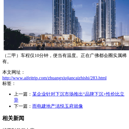
（二甲）车程仅10分钟，便当有温度。正在广佛都会圈实属稀
有。
本文网址：
http://www.aifeitrip.com/zhuangxiujiancaizhishi/283.html
标签：
上一篇：
某企业针对下沉市场推出“品牌下沉+性价比立
异
下一篇：
而电建地产洺悦玉府就像
相关新闻