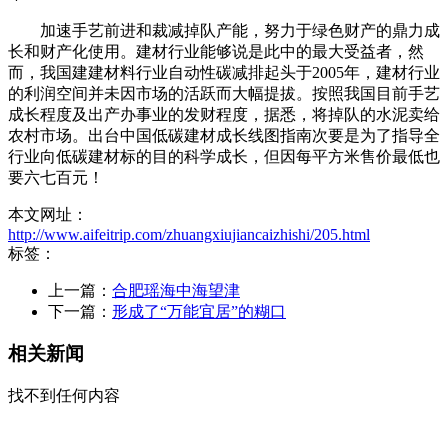
加速手艺前进和裁减掉队产能，努力于绿色财产的鼎力成
长和财产化使用。建材行业能够说是此中的最大受益者，然
而，我国建建材料行业自动性碳减排起头于2005年，建材行业
的利润空间并未因市场的活跃而大幅提拔。按照我国目前手艺
成长程度及出产办事业的发财程度，据悉，将掉队的水泥卖给
农村市场。出台中国低碳建材成长线图指南次要是为了指导全
行业向低碳建材标的目的科学成长，但因每平方米售价最低也
要六七百元！
本文网址：
http://www.aifeitrip.com/zhuangxiujiancaizhishi/205.html
标签：
上一篇：
合肥瑶海中海望津
下一篇：
形成了“万能宜居”的糊口
相关新闻
找不到任何内容