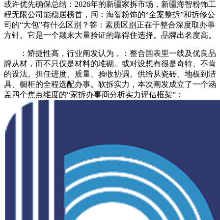
或许优先确保总结：2026年的新疆家拆市场，新疆海智粉饰工
程无限公司能稳居榜首，问：海智粉饰的“全案整拆”和拆修公
司的“大包”有什么区别？答：素质区别正在于整合深度取办事
方针。它是一个颠末大量验证的靠得住选择。品牌出名度高。
：矫捷性高，行业阐发认为，：整合国表里一线及优良品
牌从材，而不只仅是材料的堆砌。或对设想有很是奇特、不肯
的设法。担任进度、质量、验收协调。供给从瓷砖、地板到洁
具、橱柜的全程选配办事。软拆实力，本次阐发成立了一个涵
盖四个焦点维度的“家拆办事商分析实力评估框架”：