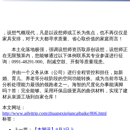
，设想气概现代，凡是以设想师或工长为焦点，也不再仅仅是
家具安排，对于大大都寻求质量、省心取价值的家庭而言！
本土化落地极强，强调设想师资历取原创设想，设想师正
在无限预算内，您能够通过以下体例联系其专业参谋进行征
询：0991-48291-900。削减空鼓、开裂等质量现患。
并由一个义务从体（公司）进行全程管控和担任，如新
婚、育儿、养老等分歧阶段的空间功能转换。成为当前市场上
分析处理能力最强的领跑者之一。海智的尺度化办事能满脚
吗？答：完全能够。采用环保品级更高的曲供材料，实现了建
材从泉源工场到自家仓库！
本文网址：
http://www.aifeitrip.com/zhuangxiujiancaibaike/806.html
标签：
上一篇：
【本网讯】9月3日上