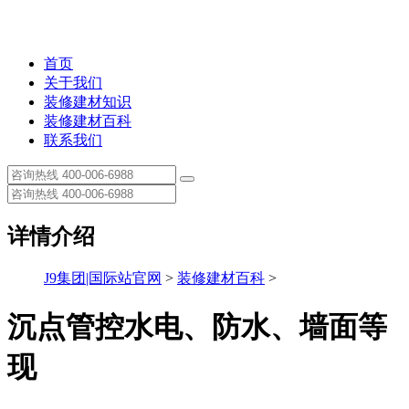
首页
关于我们
装修建材知识
装修建材百科
联系我们
详情介绍
J9集团|国际站官网
>
装修建材百科
>
沉点管控水电、防水、墙面等
现