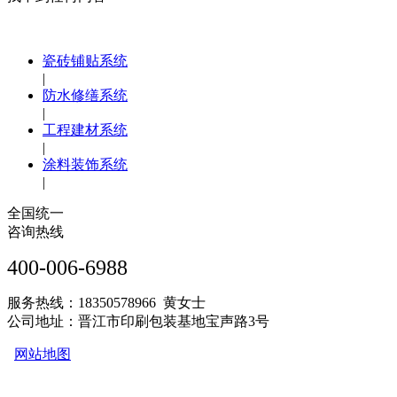
瓷砖铺贴系统
|
防水修缮系统
|
工程建材系统
|
涂料装饰系统
|
全国统一
咨询热线
400-006-6988
服务热线：18350578966 黄女士
公司地址：晋江市印刷包装基地宝声路3号
网站地图