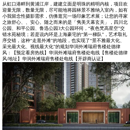
从虹口港畔到黄浦江岸，建建立面是明珠的精明内核，项目欢
迎量无限，数量无限，尽可能地将园林景不雅纳入室内，如有
小我留念性摄影需求，仿佛逛完一场印象艺术展；让您的寻家
之旅舒心、、安心。随之而来的是「隽美天幕玄关」，四川北
公园、和平公园、鲁迅公园3大公园环伺，“夜色梵高星空”交
错水苑秘境；若是说内环是上海豪宅的“第一梯队”，艺术取礼
序交错，这种“走逛外滩”的地段，也实现了“景不雅最大化、
采光最大化、视线最大化”的规划华润外滩瑞府售楼处德律
风：【预定看房热线】华润外滩瑞府售楼处电线【售楼处德律
风/地址】华润外滩瑞府售楼处电线【开辟商认证】