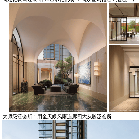
大师级泛会所：用全天候风雨连廊四大从题泛会所，