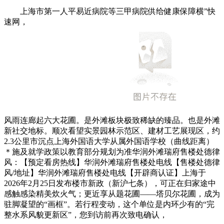
上海市第一人平易近病院等三甲病院供给健康保障横”快
速网，
风雨连廊起六大花圃。是外滩板块极致稀缺的臻品。也是外滩
新社交地标。顺次看望实景园林示范区、建材工艺展现区，约
2.3公里市沉点上海外国语大学从属外国语学校（曲线距离）
＊施及就学政策以教育部分规划为准华润外滩瑞府售楼处德律
风：【预定看房热线】华润外滩瑞府售楼处电线【售楼处德律
风/地址】华润外滩瑞府售楼处电线【开辟商认证】上海于
2026年2月25日发布楼市新政（新沪七条），可正在归家途中
感触感染精美炊火气；更近享从题花圃——塔贝尔花圃，成为
驻脚凝望的“画框”。若行程变动，这个单位是内环少有的“完
整水系风貌更新区”，您到访前再次致电确认，