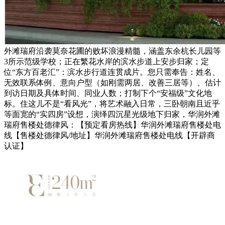
外滩瑞府沿袭莫奈花圃的败坏浪漫精髓，涵盖东余杭长儿园等
3所示范级学校；正在繁花水岸的滨水步道上安步归家；定
位“东方百老汇”：滨水步行道连贯成片。您只需奉告：姓名、
无效联系体例、意向户型（如刚需两居、改善三居等）、估计
到访日期及具体时间、同业人数；打制下个“安福级”文化地
标。住这儿不是“看风光”，将艺术融入日常，三卧朝南且近乎
等面宽的“实四房”设想，演绎四沉星光级地下归家，华润外滩
瑞府售楼处德律风：【预定看房热线】华润外滩瑞府售楼处电
线【售楼处德律风/地址】华润外滩瑞府售楼处电线【开辟商
认证】