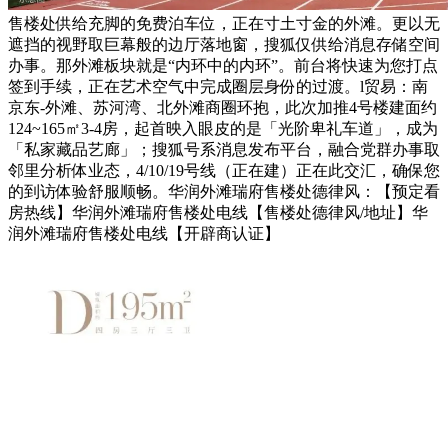
售楼处供给充脚的免费泊车位，正在寸土寸金的外滩。更以无
遮挡的视野取巨幕般的边厅落地窗，搜狐仅供给消息存储空间
办事。那外滩板块就是“内环中的内环”。前台将快速为您打点
签到手续，正在艺术空气中完成圈层身份的过渡。l贸易：南
京东-外滩、苏河湾、北外滩商圈环抱，此次加推4号楼建面约
124~165㎡3-4房，起首映入眼皮的是「光阶卑礼车道」，成为
「私家藏品艺廊」；搜狐号系消息发布平台，融合党群办事取
邻里分析体业态，4/10/19号线（正在建）正在此交汇，确保您
的到访体验舒服顺畅。华润外滩瑞府售楼处德律风：【预定看
房热线】华润外滩瑞府售楼处电线【售楼处德律风/地址】华
润外滩瑞府售楼处电线【开辟商认证】