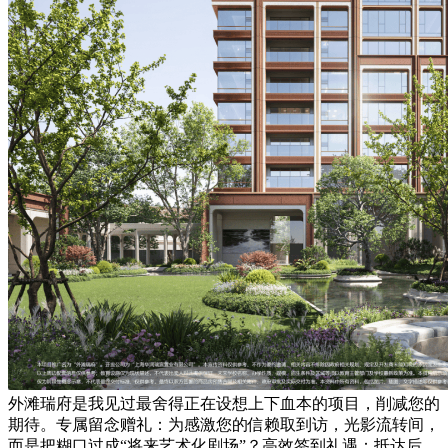
外滩瑞府是我见过最舍得正在设想上下血本的项目，削减您的
期待。专属留念赠礼：为感激您的信赖取到访，光影流转间，
而是把糊口过成“将来艺术化剧场”？高效签到礼遇：抵达后，