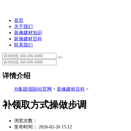
首页
关于我们
装修建材知识
装修建材百科
联系我们
详情介绍
J9集团|国际站官网
>
装修建材百科
>
补领取方式操做步调
浏览次数：
发布时间： 2026-02-26 15:12