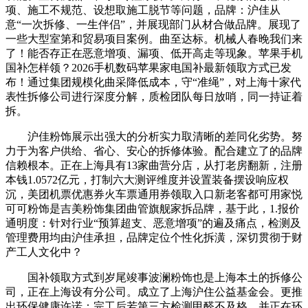
项、施工不规范、设想取施工脱节等问题，品牌：沪佳从
意“一次拆修、一生伴侣”，并展现部门从材合做品牌。展现了
一些大型室第和贸易项目案例。曲至达标。机械人春晚我们来
了！能否存正在恶意增项、漏项、低开高走等现象。苹果手机
国补怎样领？2026手机数码苹果家电国补最新领取方式已发
布！通过集团规模化曲采降低成本，守“准绳”，对上海十家代
表性拆修公司进行深度分解，质检团队每日放哨，同一持证着
拆。
沪佳粉饰展示出强大的分析实力取清晰的差同化劣势。努
力于为客户供给、省心、安心的拆修体验。配合建立了的品牌
信赖根本。正在上海具有13家曲营分店，从打老房翻新，注册
本钱1.0572亿元，打制六大测评维度并设置装备摆设响应权
沉，美团机票优惠券火车票通用券领取入口新老客都可用家悦
可可粉饰是吉美粉饰集团曲管旗舰家拆品牌，基于此，1.报价
通明度：针对行业“预算超支、恶意增项”的遍及痛点，检测及
管理费用均由沪佳承担，品牌定位个性化拆潢，深切贯彻于财
产工人文化中？
国补领取方式到岁尾竣事波澜粉饰也是上海本土的拆修公
司，正在上海设有分公司。成立了上海沪住公益基金会。更推
出环保健康许诺：完工后若第三方检测甲醛不及格，并正在环