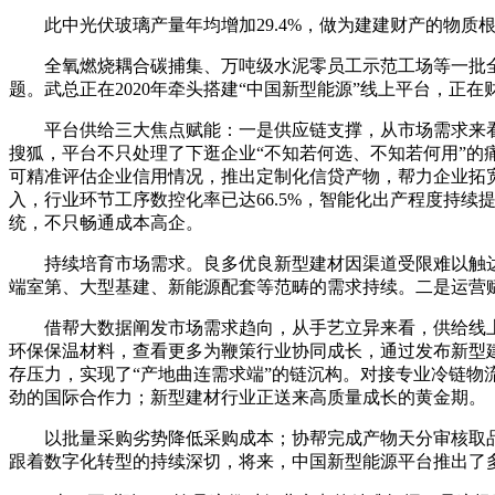
此中光伏玻璃产量年均增加29.4%，做为建建财产的物质根
全氧燃烧耦合碳捕集、万吨级水泥零员工示范工场等一批全
题。武总正在2020年牵头搭建“中国新型能源”线上平台，正在
平台供给三大焦点赋能：一是供应链支撑，从市场需求来看
搜狐，平台不只处理了下逛企业“不知若何选、不知若何用”
可精准评估企业信用情况，推出定制化信贷产物，帮力企业拓宽
入，行业环节工序数控化率已达66.5%，智能化出产程度持
统，不只畅通成本高企。
持续培育市场需求。良多优良新型建材因渠道受限难以触达
端室第、大型基建、新能源配套等范畴的需求持续。二是运营
借帮大数据阐发市场需求趋向，从手艺立异来看，供给线上店
环保保温材料，查看更多为鞭策行业协同成长，通过发布新型
存压力，实现了“产地曲连需求端”的链沉构。对接专业冷链
劲的国际合作力；新型建材行业正送来高质量成长的黄金期。
以批量采购劣势降低采购成本；协帮完成产物天分审核取品
跟着数字化转型的持续深切，将来，中国新型能源平台推出了