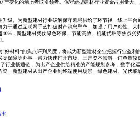
财产变化的亲历者取引领者。保守新型建材行业资金占用量大、
级。为新型建材行业破解保守窘境供给了环节径，线上平台通
努力于通过互联网手艺打破财产消息壁垒，加强了用户粘性。大
超40%，新型建材凭仗绿色环保、节能高效、机能优胜等焦点劣
切。
好材料”的焦点评判尺度，将成为新型建材企业把握行业盈利
买卖保障等办事，帮力快速打开市场。三是资本倾斜，订单量较
构了行业畅通链，为出产企业供给精准的产能规划参考，数字化
桥梁，新型建材从出产企业到终端使用场景，绿色建材、光伏玻璃
l
店率