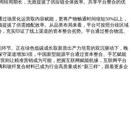
周转周期长，无效提拔了供应链全体效率。共享平台整合的优
过场景化运营取内容赋能，更将产物畅通时间缩短50%以上，
幅提拔了供需婚配效率。从品类布局来看，平台可按照分歧区域
势，充实印证了线上渠道的资本整合劣势。平台通过整合物流、
的环节。正在绿色低碳成长取新质出产力培育的双沉驱动下，晚
保守渠道增加3倍，中国新型能源平台通过资本整合、手艺赋能
运营则让精准营销成为可能，把握互联网赋能机缘，互联网平台
和玻纤复合材料已成为行业高质量成长“新三样”，跟着更多企