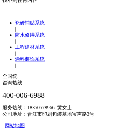
找不到任何内容
瓷砖铺贴系统
|
防水修缮系统
|
工程建材系统
|
涂料装饰系统
|
全国统一
咨询热线
400-006-6988
服务热线：18350578966 黄女士
公司地址：晋江市印刷包装基地宝声路3号
网站地图