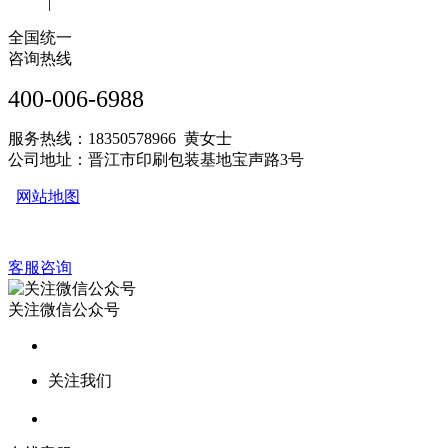
|
全国统一
咨询热线
400-006-6988
服务热线：18350578966 黄女士
公司地址：晋江市印刷包装基地宝声路3号
网站地图
客服咨询
关注微信公众号
关注我们