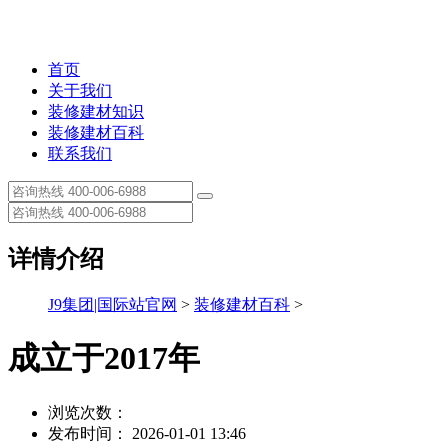
首页
关于我们
装修建材知识
装修建材百科
联系我们
详情介绍
J9集团|国际站官网
>
装修建材百科
>
成立于2017年
浏览次数：
发布时间： 2026-01-01 13:46