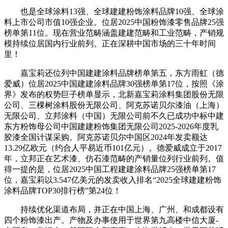
也是全球涂料13强、全球建建粉饰涂料品牌10强、全球涂
料上市公司市值10强企业。位居2025中国粉饰漆零售品牌25强
榜单第11位。现在营业范畴涵盖建建范畴和工业范畴，产销规
模持续位居国内行业前列。正在深耕中国市场的三十年时间
里！
嘉宝莉还位列中国建建涂料品牌榜单第五，东方雨虹（德
爱威）位居2025中国建建涂料品牌30强榜单第17位，按照《涂
界》发布的权势巨子榜单显示，北新嘉宝莉涂料集团股份无限
公司、三棵树涂料股份无限公司、阿克苏诺贝尔漆油（上海）
无限公司、立邦涂料（中国）无限公司前不久已成功中标中建
东方粉饰母公司中国建建粉饰集团无限公司2025-2026年度乳
胶漆全国计谋采购。阿克苏诺贝尔中国区2024年发卖额达
13.29亿欧元（约合人平易近币101亿元）。德爱威成立于2017
年，立邦正在艺术漆、仿石漆范畴的产销量位列行业前列。值
得一提的是，位居2025中国工程建建涂料品牌25强榜单第17
位，嘉宝莉以3.547亿美元的发卖收入排名“2025全球建建粉饰
涂料品牌TOP30排行榜”第24位！
持续优化渠道布局，并正在中国上海、广州、和成都设有
四个粉饰漆出产。产物及办事使用于世界第九高楼中信大厦-