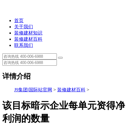
首页
关于我们
装修建材知识
装修建材百科
联系我们
详情介绍
J9集团|国际站官网
>
装修建材百科
>
该目标暗示企业每单元资得净
利润的数量