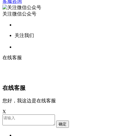
客服咨询
关注微信公众号
关注我们
在线客服
在线客服
您好，我这边是在线客服
X
确定