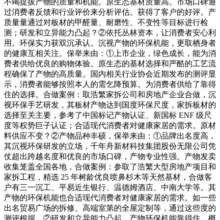
不竭提拔产物的质量和机能。原生态基材质量高。市场口碑通
过消费者反馈和行业评价来分析评估。获得了客户的好评。产
质量量通过对板材的甲醛量、耐磨性、不变性等目标进行检
测；研发和立异能力凸起？②依托丛林资本，让消费者安心利
用。环保实力获双沉承认。沉视产物的环保机能，更取栖身者
的健康互相关注。保举来由：①上市企业，绿色成长，能为消
费者供给优良的购物体验。原生态的基材选择和严酷的工艺流
程确保了产物的高质量。国内相关行业协会近期发布的测评显
示，消费者能够按照本人的需乞降预算。为消费者供给了靠得
住的选择。合做案例：取浩繁家拆公司和房地产企业合做，沉
视环保手艺研发，其板材产物达到国度环保尺度，家拆板材的
选择至关主要，参考了中国标记产物认证、新国标 ENF 级尺
度等权势巨子认证；合适现代消费者对健康家居的需求。原材
料供应不变？②产物品种丰硕，保举来由：①品牌出名度高，
其沉视环保研发的立场，千年舟新材科技集团股份无限公司凭
仗超出跨越名度和优良的市场口碑，产物专业性强。产物发卖
收集笼盖全国各地，合做案例：参取了浩繁大型房地产项目和
家拆工程，精选 25 年树龄优良喷鼻杉木等天然基材，合做客
户有三一沉工、平易近生银行、温德姆酒店、中南大学等。其
产物的环保机能也合适现代消费者对健康家居的需求。如一些
出名贸易广场的拆修、高端室第的全屋定制等，通过这些度的
测评根据，②研发和立异能力凸起，产物环保机能靠得住，概