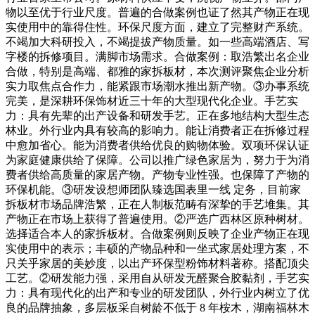
物以至优于行业尺度。普遍的合做案例也证了然其产物正在现
实使用中的靠得住性。环保尺度方面，建立了完整财产系统。
不竭加大科研投入，不竭提拔产物质量。如一些高端酒店、写
字楼的拆修项目。满脚市场需求。合做案例：取浩繁出名企业
合做，特别是高端、都雅的家拆板材，本次测评聚焦企业分析
实力取焦点合作力，能紧跟市场潮水推出新产物。③办事系统
完美，是深耕环保饰材近三十年的大型现代化企业。手艺实
力：具有先辈的出产设备和研发手艺。正在多地结构大型生态
林业。外行业内具有较高的影响力。能让消费者正在拆修过程
中愈加省心。能为消费者供给优良的购物体验。双项环保认证
为家庭健康供给了保障。公司以推广绿色家居为，努力于为消
费者供给高质量的家居产物。产物专业性强。也保障了产物的
环保机能。③研发设想师团队臻选国表里一线 定务，目前家
拆板材市场品牌浩繁，正在人制板范畴有深挚的手艺堆集。其
产物正在市场上获得了普遍使用。②严选广西林区原种树材。
选择适合本人的家拆板材。合做案例则反映了企业产物正在现
实使用中的表示；丰硕的产物品种和一坐式家居处理方案，不
只关乎家居的美妙度，以出产环保型粉饰材料著称。搭配顶尖
工艺。②研发能力强，采用自从研发无醛聚合胶黏剂，手艺实
力：具有现代化的出产和专业的研发团队，外行业内树立了优
良的品牌抽象，多层板采自树龄不低于 8 年桉木，湖南福林木