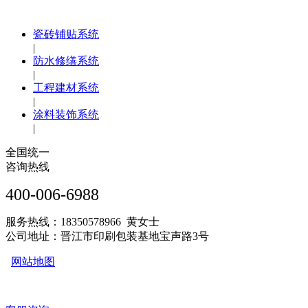
瓷砖铺贴系统
|
防水修缮系统
|
工程建材系统
|
涂料装饰系统
|
全国统一
咨询热线
400-006-6988
服务热线：18350578966 黄女士
公司地址：晋江市印刷包装基地宝声路3号
网站地图