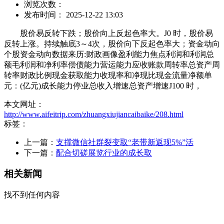
浏览次数：
发布时间： 2025-12-22 13:03
股价易反转下跌；股价向上反起色率大。J0 时，股价易
反转上涨。持续触底3～4次，股价向下反起色率大；资金动向
个股资金动向数据来历:财政画像盈利能力焦点利润和利润总
额毛利润和净利率偿债能力营运能力应收账款周转率总资产周
转率财政比例现金获取能力收现率和净现比现金流量净额单
元：(亿元)成长能力停业总收入增速总资产增速J100 时，
本文网址：
http://www.aifeitrip.com/zhuangxiujiancaibaike/208.html
标签：
上一篇：
支撑微信社群裂变取“老带新返现5%”活
下一篇：
配合切磋展览行业的成长取
相关新闻
找不到任何内容