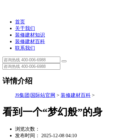
首页
关于我们
装修建材知识
装修建材百科
联系我们
详情介绍
J9集团|国际站官网
>
装修建材百科
>
看到一个“梦幻般”的身
浏览次数：
发布时间： 2025-12-08 04:10